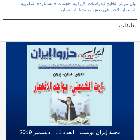
بيان مركز الخليج للدراسات الإيرانية: هجمات «السمارة» المغربية...
المسمار الأخير في نعش ميليشيا البوليساريو
تعليقات
مجلة إيران بوست - العدد 11 - ديسمبر 2019