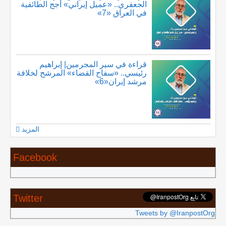
الجعفري.. «عميل إيراني» أجج الطائفية
في العراق «7»
قراءة في سير المجرمين| إبراهيم
رئيسي.. «سفاح القضاء» المرشح لخلافة
مرشد إيران«6»
المزيد
Facebook
Twitter
Tweets by @IranpostOrg