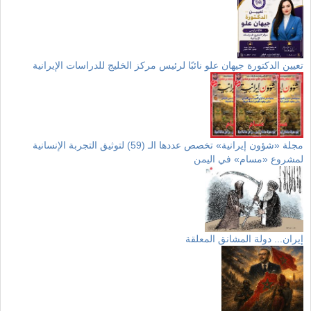
تعيين الدكتورة جيهان علو نائبًا لرئيس مركز الخليج للدراسات الإيرانية
مجلة «شؤون إيرانية» تخصص عددها الـ (59) لتوثيق التجربة الإنسانية
لمشروع «مسام» في اليمن
إيران... دولة المشانق المعلقة