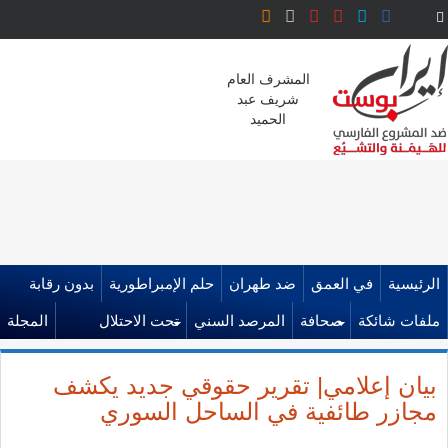
المشرف العام
شريف عبد
الحميد
الرئيسية
في العمق
ضد طهران
حلم الإمبراطورية
بدون رقابة
ملفات شائكة
صحافة
المرصد السني
تحت الاحتلال
المجلة
بيان إعلامي| تقرير حقوقي جديد يكشف
مجازر طائفية في الساحل السوري