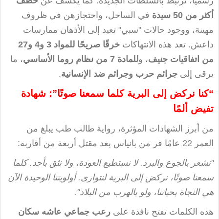
رسميًا، ترتبط بالسلطات الجديدة. كما يكشف عن
خطف
أكثر من 50 سيدة
في الساحل، واحتجازهن في ظروف
مهينة، ووجود حالات "سبي" تعيد إلى الأذهان ممارسات
داعش
.
تعد هذه الانتهاكات
خرقًا صريحًا للمواد 3 و4 و27
من اتفاقيات جنيف
، و
للمادة 7 من نظام روما الأساسي
، ما
يرقى إلى
جرائم حرب وجرائم ضد الإنسانية
.
“
كنا نركض إلى البرية كلما سمعنا صوتًا
”
: شهادة
تفيض ألمًا
من أبرز الشهادات المؤثرة، رواية طالب طب يبلغ من
العمر 22 عامًا فر من بانياس بعد مقتل أربعة من أقاربه
:
"
نشعر بالجوع والبرد. لا نستطيع العودة، ولا نثق بأحد. كلما
سمعنا صوتًا، نركض إلى البرية لنتوارى. أولويتنا الوحيدة الآن
هي النجاة بحياتنا، ولو بالهرب من البلاد
."
هذه الكلمات تفتح نافذة على
رعب جماعي عاشه سكان