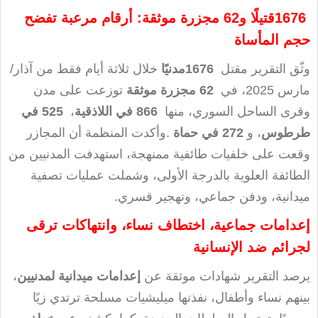
1676
قتيلًا و62 مجزرة موثقة
: أرقام مرعبة تفضح
حجم المأساة
وثّق التقرير مقتل
1676
مدنيًا
خلال ثلاثة أيام فقط من آذار/
مارس 2025، في
62
مجزرة موثقة
توزعت على مدن
وقرى الساحل السوري، منها
866
في اللاذقية
،
525
في
طرطوس
، و
272
في حماة
.
وأكدت المنظمة أن المجازر
وقعت على خلفيات طائفية ممنهجة، استهدفت المدنيين من
الطائفة العلوية بالدرجة الأولى، وشملت عمليات تصفية
ميدانية، ودفن جماعي، وتهجير قسري
.
إعدامات جماعية، اختطاف نساء، وانتهاكات ترقى
لجرائم ضد الإنسانية
يرصد التقرير شهادات موثقة عن
إعدامات ميدانية لمدنيين
،
بينهم نساء وأطفال، نفذتها ميليشيات مسلحة ترتدي زيًا