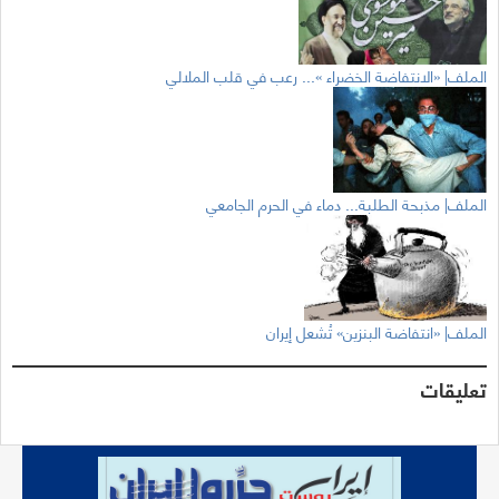
الملف| «الانتفاضة الخضراء »... رعب في قلب الملالي
الملف| مذبحة الطلبة... دماء في الحرم الجامعي
الملف| «انتفاضة البنزين» تُشعل إيران
تعليقات