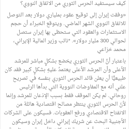
كيف سيستفيد الحرس الثوري من الاتفاق النووي؟
«وفقت إيران إلى توقيع عقود بملياري دولار بعد التوصل
للاتفاق النووي الشهر الماضي. ويتوقع الخبراء أن حجم
الاستثمارات والعقود التي ستحظى بها إيران ستصل
لحوالي 300 مليار دولار». *نائب وزير المالية الإيراني،
محمد خزاعي
باعتبار أنَّ الحرس الثوري يخضع بشكلٍ مباشر للمرشد
الأعلى وأن المرشد الأعلى يعتمدُ عليهِ بشكلٍ كبير فقد كان
طبيعيًّا أن يعلن قائد الحرس الثوري بنفسه في تصريح
علني أنه مع المفاوضات النووية التي بدأها الرئيس
روحاني. لم يكن الموقف فقط بسبب الإذعان للمرشد وإنما
لأنّ الحرس الثوري ينتظر مصالح اقتصادية هائلة من
الانفتاح الاقتصادي ورفع العقوبات. فسيكون على الشركات
الأجنبية البحث عن شريك إيراني داخل إيران وسيكون