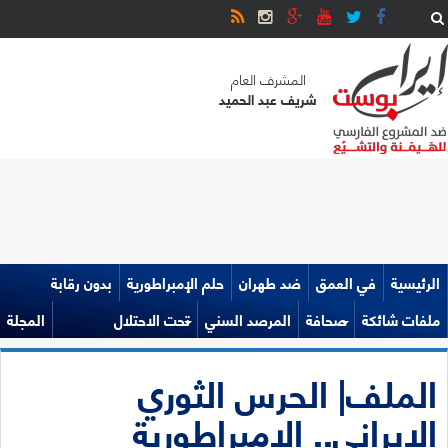
المشرف العام
شريف عبد الحميد
الرئيسية
في العمق
ضد طهران
حلم الإمبراطورية
بدون رقابة
ملفات شائكة
صحافة
المرصد السني
تحت الاحتلال
المجلة
الملف| الحرس الثوري
الإيراني.. الإمبراطورية