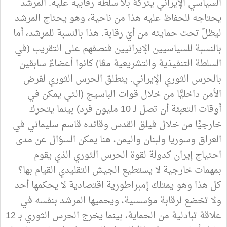
السياسي الإيراني يتركهُ بلا سلطة رقابية عليه. المرشد
يحتاجه للحفاظ عليه هذا من ناحية، وهو يحتاج المرشد
ليظلّ تحت حمايته من أيّ رقابة. هذا بالنسبة للمرشد، أما
بالنسبة للسياسيين الإيرانيين فنصفهم على التقريب (في
السلطة التنفيذية والتشريعية معًا) كانوا أعضاءً سابقين
بالحرس الثوري الإيراني. ينطلق الحرس الثوري لفرض
الأمن داخليًّا من خلال قوات الباسيج (التي يمكن في
أوقات التعبئة أن تصل لـ 10 مليون فرد) بينما يتحرك
خارجيًّا من خلال فيلق القدس وقائده قاسم سليماني في
العراق وسوريا ولبنان واليمن، هنا يمكن السؤال عن مدى
احتياج إيران كدولة لقوة الحرس الثوري الذي يقوم
بمهمات خارجية لا يستطيع الجيش التقليدي القيام بها؟
كل هذا وهو يمتلك إمبراطورية اقتصادية لا يحكمها أحد
ولا تخضع لرقابة مؤسسية، ويحميها المرشد بنفسه في
علاقة تبادلية من الحماية، بينما يخرج الحرس الثوري بـ 12