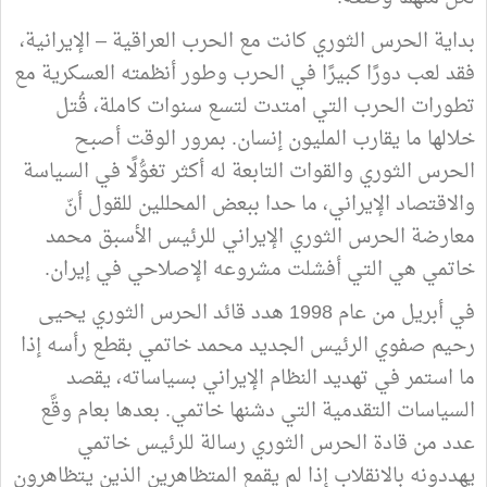
بداية الحرس الثوري كانت مع الحرب العراقية – الإيرانية،
فقد لعب دورًا كبيرًا في الحرب وطور أنظمته العسكرية مع
تطورات الحرب التي امتدت لتسع سنوات كاملة، قُتل
خلالها ما يقارب المليون إنسان. بمرور الوقت أصبح
الحرس الثوري والقوات التابعة له أكثر تغوُّلًا في السياسة
والاقتصاد الإيراني، ما حدا ببعض المحللين للقول أنّ
معارضة الحرس الثوري الإيراني للرئيس الأسبق محمد
خاتمي هي التي أفشلت مشروعه الإصلاحي في إيران.
في أبريل من عام 1998 هدد قائد الحرس الثوري يحيى
رحيم صفوي الرئيس الجديد محمد خاتمي بقطع رأسه إذا
ما استمر في تهديد النظام الإيراني بسياساته، يقصد
السياسات التقدمية التي دشنها خاتمي. بعدها بعام وقَّع
عدد من قادة الحرس الثوري رسالة للرئيس خاتمي
يهددونه بالانقلاب إذا لم يقمع المتظاهرين الذين يتظاهرون