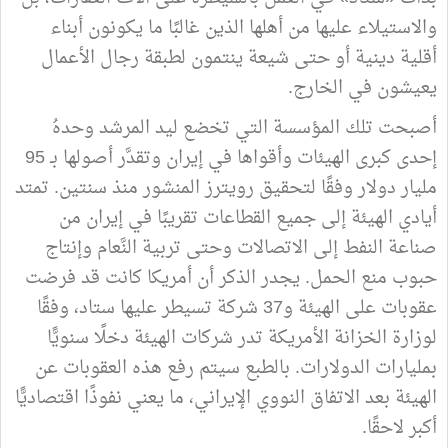
والاستيلاء عليها من أهلها الذين غالبًا ما يكونون أبناء
أقلية دينية أو حتى شيعة ينتمون لطبقة رجال الأعمال
يعيشون في الخارج.
أصبحت تلك المؤسسة التي تخضع ليد المرشد وحدهُ
إحدى كبرى الهيئات وأقواها في إيران وتقدَّر أصولها بـ 95
مليار دولار وفقًا لتحقيق رويترز المنشور منذ سنتين. تمتد
أيادي الهيئة إلى جميع القطاعات تقريبًا في إيران من
صناعة النفط إلى الاتصالات وحتى تربية النَّعام وإنتاج
حبوب منع الحمل. يجدر الذكر أن أمريكا كانت قد فرضت
عقوبات على الهيئة و37 شركة تسيطر عليها ستاد، وفقًا
لوزارة الخزانة الأمريكة تدر شركات الهيئة دخلًا سنويًّا
بمليارات الدولارات. بالطبع سيتم رفع هذه العقوبات عن
الهيئة بعد الاتفاق النووي الإيراني، ما يعني نفوذًا اقتصاديًّا
أكبر لاحقًا.