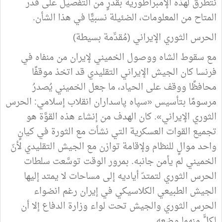
نتطرق لهذه الإمبراطورية بقدرٍ من التفصيل على قدر
المتاح من المعلومات، الضئيلة نسبيًّا في هذا الشأن.
الحرس الثوري الإيراني (مُقدِّمة بسيطة)
مع سقوط الشاه ووصول الخميني لإيران من منفاه في
فرنسا كان الجيش الإيراني التقليدي قد اتخذ موقفًا
محافظًا ووقف على الحياد، ما جعل الخميني يُصدرُ
مرسومًا بتأسيس «سپاه پاسداران انقلاب إسلامي: الحرس
الثوري الإيراني». كان الهدف من إنشاء هذه القوَّة هو
تجميع القوات العسكرية التي نشأت مع الثورة في كيانٍ
واحد موالٍ للنظام ولإقامة توازن مع الجيش التقليدي لأنّ
الخميني لم يأمن جانبه. بمرور الوقت توسَّعت سلطات
الحرس الثوري لتمتدّ أياديه إلى مساحات لا يمتد إليها
الجيش الطبيعي الكلاسيكي في إيران رغم انضواء
الحرس الثوري والجيش تحت لواء وزارة الدفاع إلا أن
لكلٍّ منهما وضعه.