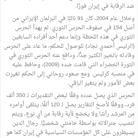
ضد الرقابة في إيران فورًا.
وخلال عام 2004، كان 91 نائبًا في البرلمان الإيراني من
أصل 154 في صفوف الحرس الثوري. لم يهدأ الحرس
الثوري في هذه اللحظة وإنما دعم أحد أفراده السابقين
(الرئيس أحمدي نجاد) للوصول للحكم، ما عاد على الحرس
وقادته بالخير الكثير جدًّا، ودافع عنه الحرس الثوري في
الثورة الخضراء التي قامت ضده (2009)، وحافظ عليه
في منصبه كرئيس. ومع صعود روحاني إلى الحكم تغيرت
بعض الأمور ولم يتغير الباقي.
الحرس الذي يصل عدده وفقًا لبعض التقديرات لـ 350 ألف
فرد، ووفقًا لأصحّ التقارير يصل لـ 120 ألفًا، يتلقى أوامره
من المرشد رأسًا ولا يخضع لأية رقابة من أي نوع، ويتم
تنصيب جنرالاته بواسطة خامنئي شخصيًّا. رجال الدين
يسيطرون على كل المؤسسات السياسية في إيران كما هو