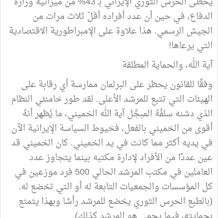
يحظى الحرس الثوري الإيراني بـ 43% من ميزانية وزارة
الدفاع، في حين أن عدد أفراده أقلّ ثلاث مرات من
الجيش الرسمي. هذا علاوة على الإمبراطورية الاقتصادية
التي يرعاها!
آية الله، والحماية المطلقة
وفقًا للقانون يحظر على البرلمان ممارسة أي رقابة على
الهيئات التي تتبع للمرشد الأعلى. لقد طور خامنئي النظام
الذي دشنه سلفُهُ المبجَّل آية الله الخميني، ما يُظهر أنهُ
أقوى من الخميني بالفعل، فخيوط السياسة الإيرانية الآن
في يديه أكثر مما كانت في يد الخميني. كان الخميني قد
عين عددًا من الأفراد لإدارة مكتبه بينما يتجاوز عدد
العاملين في مكتب المرشد الحالي 500 فرد موزعين في
كل المؤسسات والجمعيات التابعة له أو التي تخضع له.
(بالطبع الحرس الثوري يخضع للمرشد رأسًا وبهذا يتمتع
بحمايته، فيما يحمي هو المرشد كذلك).