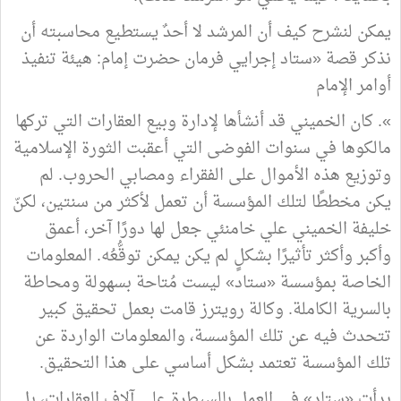
يمكن لنشرح كيف أن المرشد لا أحدٌ يستطيع محاسبته أن
نذكر قصة «ستاد إجرايي فرمان حضرت إمام: هيئة تنفيذ
أوامر الإمام
». كان الخميني قد أنشأها لإدارة وبيع العقارات التي تركها
مالكوها في سنوات الفوضى التي أعقبت الثورة الإسلامية
وتوزيع هذه الأموال على الفقراء ومصابي الحروب. لم
يكن مخططًا لتلك المؤسسة أن تعمل لأكثر من سنتين، لكنّ
خليفة الخميني علي خامنئي جعل لها دورًا آخر، أعمق
وأكبر وأكثر تأثيرًا بشكلٍ لم يكن يمكن توقُّعُه. المعلومات
الخاصة بمؤسسة «ستاد» ليست مُتاحة بسهولة ومحاطة
بالسرية الكاملة. وكالة رويترز قامت بعمل تحقيق كبير
تتحدث فيه عن تلك المؤسسة، والمعلومات الواردة عن
تلك المؤسسة تعتمد بشكل أساسي على هذا التحقيق.
بدأت «ستاد» في العمل بالسيطرة على آلاف العقارات، بل