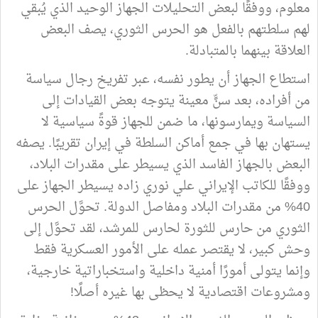
معلوم، ووفقًا لبعض التحليلات الجهاز الوحيد الذي يُبقي
لهم سلطتهم بالفعل هو الحرس الثوري، يصف البعض
العلاقة بينهما بالمتبادلة.
استطاع الجهاز أن يطور نفسه، عبر تفريخ رجال سياسة
من أفراده، بعد سنٍّ معينة يتوجه بعض القيادات إلى
السياسة ويمارسونها، ما ضمن للجهاز قوةً سياسية لا
يستهان بها في جمع أماكن السلطة في إيران تقريبًا. يصفه
البعض بالجهاز الفاسد الذي يسيطر على مقدرات البلاد،
ووفقًا للكاتب الإيراني علي نوري زاده يسيطر الجهاز على
40% من مقدرات البلاد ومفاصل الدولة. تحوَّل الحرس
الثوري من حارس للثورة لحارس للمرشد، لقد تحوَّل إلى
وحش كبير، لا يقتصر عمله على الأمور العسكرية فقط
وإنما يتولى أمورًا أمنية داخلية واستخباراتية خارجية،
ومشروعات اقتصادية لا يحظى بها غيره أصلًا!