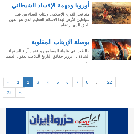
أوروبا ومهمة الإفساد الشيطاني
منذ فجر التاريخ الإسلامي وبتتابع العداء من قبل
شياطين الأرض لهذا الإسلام العظيم الذي هو الدين
الحق الذي ارتضاه...
بوصلة الإرهاب المقلوبة
- الطعن في علماء المسلمين واعتماد آراء السفهاء
الشاذة . - تزوير حقائق التاريخ للتلاعب بعقول الدهماء
. -...
«
1
2
3
4
5
6
7
8
...
22
23
»