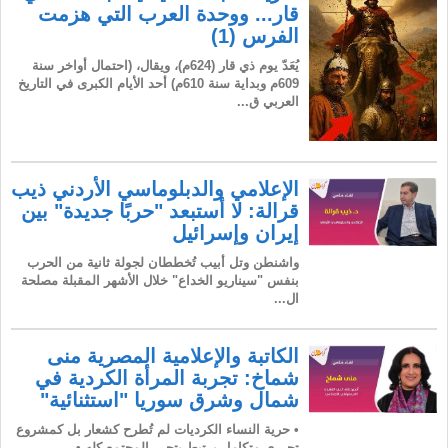
قار... ووحدة العرب التي هزمت
الفرس (1)
يُعَدّ يوم ذي قار (624م)، ويقال، (احتمال أواخر سنة
609م وبداية سنة 610م) أحد الأيام الكبرى في التاريخ
العربي ق...
الإعلامي والدبلوماسي الأردني ذيب
قرالة: لا أستبعد "حربًا جديدة" بين
إيران وإسرائيل
واشنطن وتل أبيب تُخططان لجولة ثانية من الحرب
بنفس "سيناريو الخداع" خلال الأشهر المقبلة مصلحة
ال...
الكاتبة والإعلامية المصرية منى
شماخ: تجربة المرأة الكردية في
شمال وشرق سوريا "استثنائية"
• حرية النساء الكرديات لم تُطرح كشعار بل كمشروع
تحرري متكامل يرتبط بتحرر المجتمع كله • ...