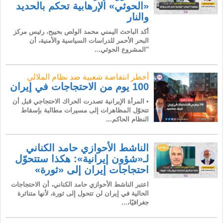
«الحوثي» الإرهابية تحكم بالحديد
والنار
أكد الباحث اليمني محمد الولص بحيبح، رئيس مركز
البحر الأحمر للدراسات السياسية والأمنية، أن
"المشروع الحوثي...
أخطر انتفاضة شعبية ضد نظام الملالي
100 يوم من الاحتجاجات في إيران
• المرأة الإيرانية تصدرت الحراك الاحتجاجي قبل أن
تتحوّل المظاهرات إلى مسيرات مطالبة بإسقاط
النظام الحاكم...
الناشط الأحوازي حامد الكناني
لـ«شؤون إيرانية»: هكذا ستتحوّل
احتجاجات إيران إلى «ثورة»
اعتبر الناشط الأحوازي حامد الكناني، أن الاحتجاجات
الحالية في إيران لن تتحول إلى ثورة، لأنها متناثرة
جغرافيًا،...