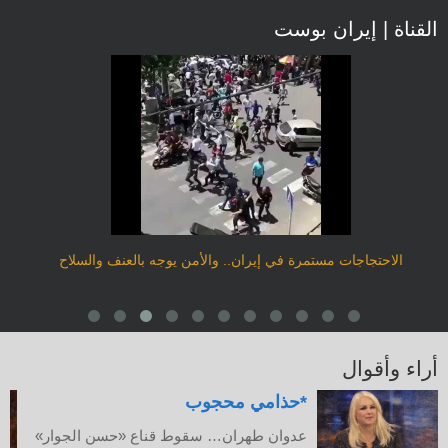
القناة | إيران بوست
الاحتجاجات مستمرة في إيران.. والأمن يوجه بالعنف والسلاح
أراء وأقوال
حذامي محجوب*
عدوان طهران… سقوط قناع «حسن الجوار»