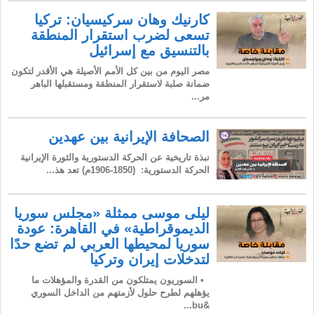
كارنيك وهان سركيسيان: تركيا
تسعى لضرب استقرار المنطقة
بالتنسيق مع إسرائيل
مصر اليوم من بين كل الأمم الأصيلة هي الأقدر لتكون
ضمانة صلبة لاستقرار المنطقة ومستقبلها الباهر
مر...
الصحافة الإيرانية بين عهدين
نبذة تاريخية عن الحركة الدستورية والثورة الإيرانية
الحركة الدستورية: (1850-1906م) تعد هذ...
ليلى موسى ممثلة «مجلس سوريا
الديموقراطية» في القاهرة: عودة
سوريا لمحيطها العربي لم تضع حدًا
لتدخلات إيران وتركيا
• السوريون يمتلكون من القدرة والمؤهلات ما
يؤهلهم لطرح حلول لأزمتهم من الداخل السوري
&bu...