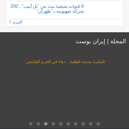
6 قنوات شيعية تبث من "تل أبيب".. 200
شركة صهيونية بـ"طهران"
المزيد
المجلة | إيران بوست
الملف| مذبحة الطلبة... دماء في الحرم الجامعي