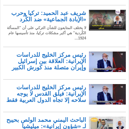
شريف عبد الحميد: تركيا وحرب
«الإبادة الجماعية» ضد الكُرد
لا يختلف المتابعون للشأن التركي على أن "المسألة
الكُردية" هي أكبر مشكلات تركيا، منذ تأسيسها عام
1924...
رئيس مركز الخليج للدراسات
الإيرانية: العلاقة بين إسرائيل
وإيران متصلة منذ كورش الكبير
رئيس مركز الخليج للدراسات
الإيرانية: فيلق القدس لا يوجه
سلاحه إلا تجاه الدول العربية فقط
الباحث اليمني محمد الولص بحيبح
لـ «شؤون إيرانية»: ميليشيا