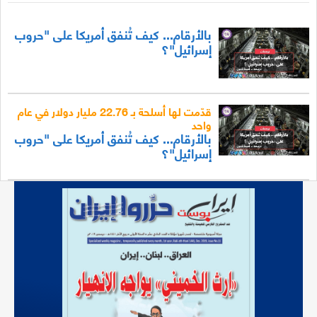
بالأرقام... كيف تُنفق أمريكا على "حروب
إسرائيل"؟
قدّمت لها أسلحة بـ 22.76 مليار دولار في عام
واحد
بالأرقام... كيف تُنفق أمريكا على "حروب
إسرائيل"؟