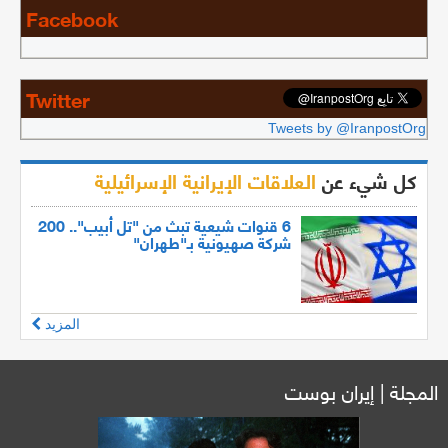
Facebook
Twitter
Tweets by @IranpostOrg
كل شيء عن
العلاقات الإيرانية الإسرائيلية
6 قنوات شيعية تبث من "تل أبيب".. 200
شركة صهيونية بـ"طهران"
المزيد
المجلة | إيران بوست