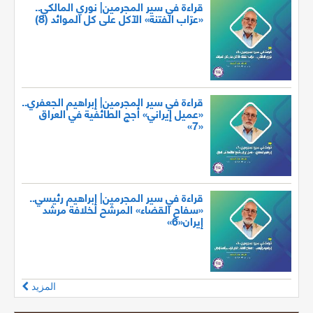
قراءة في سير المجرمين| نوري المالكي..
«عرّاب الفتنة» الآكل على كل الموائد (8)
قراءة في سير المجرمين| إبراهيم الجعفري..
«عميل إيراني» أجج الطائفية في العراق
«7»
قراءة في سير المجرمين| إبراهيم رئيسي..
«سفاح القضاء» المرشح لخلافة مرشد
إيران«6»
المزيد