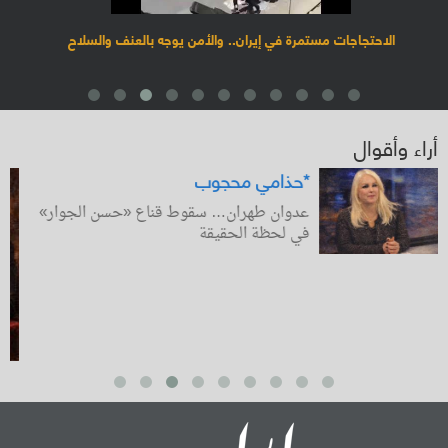
الاحتجاجات مستمرة في إيران.. والأمن يوجه بالعنف والسلاح
أراء وأقوال
حذامي محجوب*
عدوان طهران… سقوط قناع «حسن الجوار»
في لحظة الحقيقة