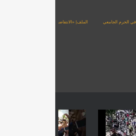
مذبحة الطلبة... دماء في الحرم الجامعي
الملف| «الانتفاضة الخضراء 
الملالي