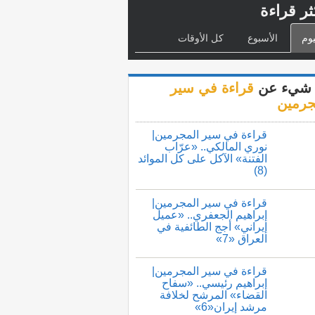
ثر قراءة
يوم
الأسبوع
كل الأوقات
شيء عن
قراءة في سير
جرمين
قراءة في سير المجرمين|
نوري المالكي.. «عرّاب
الفتنة» الآكل على كل الموائد
(8)
قراءة في سير المجرمين|
إبراهيم الجعفري.. «عميل
إيراني» أجج الطائفية في
العراق «7»
قراءة في سير المجرمين|
إبراهيم رئيسي.. «سفاح
القضاء» المرشح لخلافة
مرشد إيران«6»