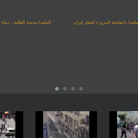
الملف| «انتفاضة البنزين» تُشعل إيران
الملف| 
خميني»