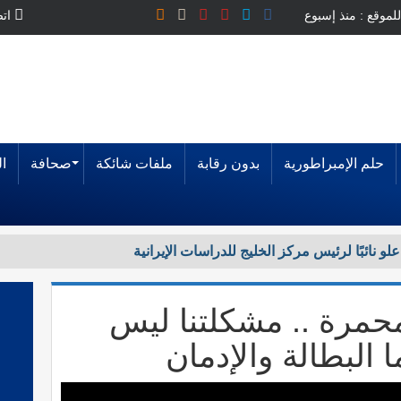
لموقع : منذ إسبوع
اتص
حلم الإمبراطورية
بدون رقابة
ملفات شائكة
صحافة
ا
التجربة الإنسانية لمشروع «مسام» في اليمن
محمرة .. مشكلتنا ليس
ا البطالة والإدمان