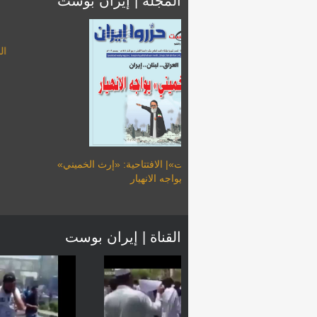
المجلة | إيران بوست
رية فساد «الحرس الثوري»
من على إيران
مجلة «إيران بوست»| الافتتاحية: «إرث ال
يواجه الانهيار
القناة | إيران بوست