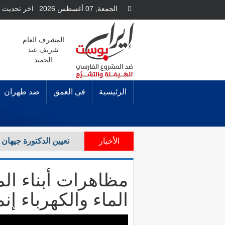
الجمعة, 07 أغسطس 2026
اخر تحديث ل
المشرف العام
شريف عبد
الحميد
الرئيسية
في العمق
ضد طهران
الأخبار
مجلة «شؤون إيرانية» تخصص عددها الـ (59) لتوثيق 
مظاهرات أبناء ال
الماء والكهرباء إنم