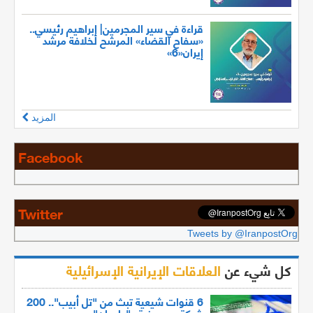
قراءة في سير المجرمين| إبراهيم رئيسي..
«سفاح القضاء» المرشح لخلافة مرشد
إيران«6»
المزيد
Facebook
Twitter
Tweets by @IranpostOrg
كل شيء عن
العلاقات الإيرانية الإسرائيلية
6 قنوات شيعية تبث من "تل أبيب".. 200
شركة صهيونية بـ"طهران"