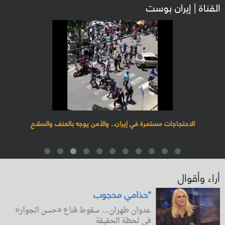
القناة | إيران بوست
الاحتجاجات مستمرة في إيران.. والأمن يوجه بالعنف والسلاح
أراء وأقوال
حذامي محجوب*
عدوان طهران… سقوط قناع «حسن الجوار»
في لحظة الحقيقة