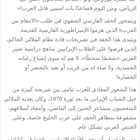
الرياض، ومن اليوم فصاعدًا بات اسمي قاتل العرب
»!
ويتمحور الحقد الفارسي الصفوي في طلب «الانتقام من
العرب» الذين هزموا الإمبراطورية الفارسية القديمة.
ويتبدى هذا الحقد في تصريحات قادة نظام الملالي الحاكم،
الذين فرضوا على الطلاب الإيرانيين مناهج دراسية تعتبر
العربي «شخصًا منحطًا»، لا هم له سوى إشباع رغباته
الجسدية، ولا صلة له من قريب أو بعيد بالتحضر أو
الحضارة
!
هذا الشعور المعادي للعرب تنامى بين شريحة كبيرة من
جيل الشباب الإيراني ما بعد ثورة 1979، وكان يغذيه الملالي
المتعصبون بمشاعر الحنين إلى الماضي، وأمجاد أسلافهم،
مشفوعة بمظاهر الحقد على عرب الخليج خاصة، وعلى
الجنس العربي بشكل عام
.
ومن المؤسف أن بعض الأدباء الإيرانيين روّجوا في كتاباتهم