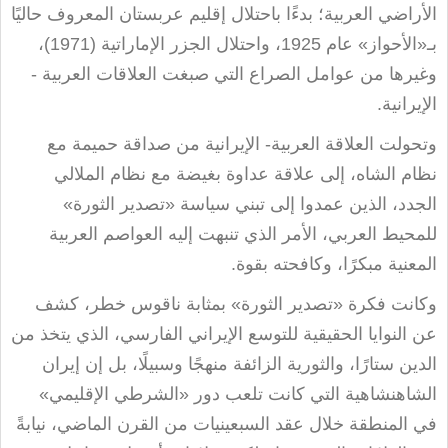
الأراضي العربية؛ بدءًا باحتلال إقليم عربستان المعروف حاليًا
بـ«الأحواز» عام 1925، واحتلال الجزر الإماراتية (1971)،
وغيرها من عوامل الصراع التي صبغت العلاقات العربية -
الإيرانية
.
وتحولت العلاقة العربية- الإيرانية من صداقة حميمة مع
نظام الشاه، إلى علاقة عداوة بغيضة مع نظام الملالي
الجدد، الذين عمدوا إلى تبني سياسة «تصدير الثورة»
للمحيط العربي، الأمر الذي تنبهت إليه العواصم العربية
المعنية مبكرًا، وكافحته بقوة
.
وكانت فكرة «تصدير الثورة» بمثابة ناقوس خطر، كشف
عن النوايا الحقيقية للتوسع الإيراني الفارسي، الذي يتخذ من
الدين ستارًا، والثورية الزائفة منهجًا وسبيلًا، بل إن إيران
الشاهنشاهية التي كانت تلعب دور «الشرطي الإقليمي»
في المنطقة خلال عقد السبعينيات من القرن الماضي، نيابةً