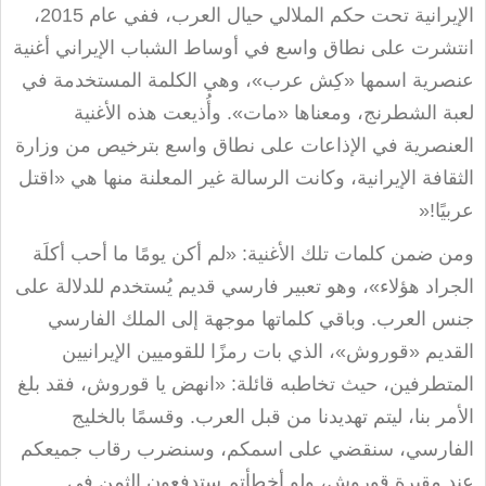
الإيرانية تحت حكم الملالي حيال العرب، ففي عام 2015،
انتشرت على نطاق واسع في أوساط الشباب الإيراني أغنية
عنصرية اسمها «كِش عرب»، وهي الكلمة المستخدمة في
لعبة الشطرنج، ومعناها «مات». وأُذيعت هذه الأغنية
العنصرية في الإذاعات على نطاق واسع بترخيص من وزارة
الثقافة الإيرانية، وكانت الرسالة غير المعلنة منها هي «اقتل
عربيًا
»!
ومن ضمن كلمات تلك الأغنية: «لم أكن يومًا ما أحب أكلَة
الجراد هؤلاء»، وهو تعبير فارسي قديم يُستخدم للدلالة على
جنس العرب. وباقي كلماتها موجهة إلى الملك الفارسي
القديم «قوروش»، الذي بات رمزًا للقوميين الإيرانيين
المتطرفين، حيث تخاطبه قائلة: «انهض يا قوروش، فقد بلغ
الأمر بنا، ليتم تهديدنا من قبل العرب. وقسمًا بالخليج
الفارسي، سنقضي على اسمكم، وسنضرب رقاب جميعكم
عند مقبرة قوروش، ولو أخطأتم ستدفعون الثمن في