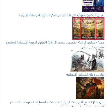
تعيين الدكتورة جيهان علو نائبًا لرئيس مركز الخليج للدراسات الإيرانية
مجلة «شؤون إيرانية» تخصص عددها الـ (59) لتوثيق التجربة الإنسانية لمشروع
«مسام» في اليمن
إيران... دولة المشانق المعلقة
بيان مركز الخليج للدراسات الإيرانية: هجمات «السمارة» المغربية... المسمار
الأخير في نعش ميليشيا البوليساريو