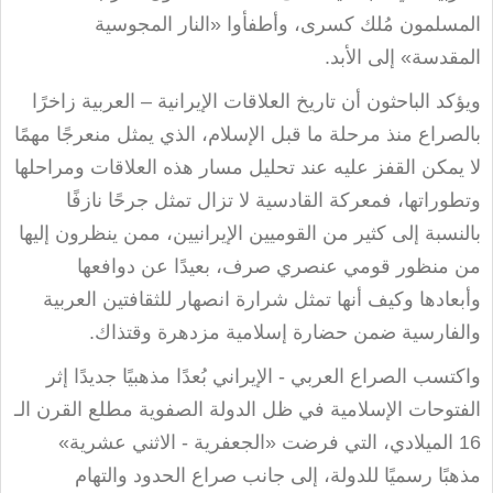
المسلمون مُلك كسرى، وأطفأوا «النار المجوسية
المقدسة» إلى الأبد
.
ويؤكد الباحثون أن تاريخ العلاقات الإيرانية – العربية زاخرًا
بالصراع منذ مرحلة ما قبل الإسلام، الذي يمثل منعرجًا مهمًا
لا يمكن القفز عليه عند تحليل مسار هذه العلاقات ومراحلها
وتطوراتها، فمعركة القادسية لا تزال تمثل جرحًا نازفًا
بالنسبة إلى كثير من القوميين الإيرانيين، ممن ينظرون إليها
من منظور قومي عنصري صرف، بعيدًا عن دوافعها
وأبعادها وكيف أنها تمثل شرارة انصهار للثقافتين العربية
والفارسية ضمن حضارة إسلامية مزدهرة وقتذاك
.
واكتسب الصراع العربي - الإيراني بُعدًا مذهبيًا جديدًا إثر
الفتوحات الإسلامية في ظل الدولة الصفوية مطلع القرن الـ
16 الميلادي، التي فرضت «الجعفرية - الاثني عشرية»
مذهبًا رسميًا للدولة، إلى جانب صراع الحدود والتهام