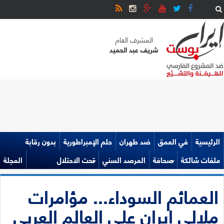
المشرف العام
شريف عبد الحميد
الرئيسية
في العمق
ضد طهران
حلم الإمبراطورية
بدون رقابة
ملفات شائكة
صحافة
المرصد السني
تحت الاحتلال
المجلة
العمائم السوداء... مؤامرات
ملالي إيران على العالم العربي