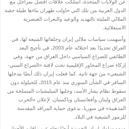
عن الولايات المتحدة، امتلكت علاقات أفضل بمراحل مع
الدول العربية من تلك التي حاولت طهران بناءها طيلة حقبة
الملالي المليئة بالتهديد والوعيد والنعرات العنصرية
الاستعلائية
.
وأسهمت سياسات ملالي إيران وحلفائها الشيعة لها، في
العراق تحديدًا بعد احتلاله عام 2003، في تأجيج البعد
الطائفي للصراع السياسي داخل العراق من جهة، وفي
إزكاء صراع المحاور الإقليمية تحت لافتة «الصراع السني-
الشيعي» من جهة ثانية. كما فعلت إيران ذلك أيضًا بتدخلها
السافر في الشأن السوري منذ عام 2015، للحيلولة دون
سقوط نظام بشار الأسد، وجلبها الميليشيات المسلحة من
العراق ولبنان وأفغانستان وباكستان، لإعلان «الحرب
المذهبية» في سوريا، بدعوى حماية المراقد المقدسة
للرموز الشيعية في البلاد
.
ويبدو سلوك إيران الخمينية أيضًا تجاه عرب إقليم الأحواز