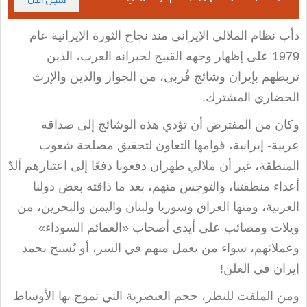
دأب نظام الملالي الإيراني منذ نجاح الثورة الإيرانية عام
1979 على إظهار وجهه القبيح لجيرانه العرب، الذين
تربطهم بإيران وشائج قُربى، من الجوار والدين والإرث
الحضاري المشترك
.
وكان من المفترض أن تؤدي هذه الوشائج إلى صداقة
عربية- إيرانية، قوامها التعاون لتحقيق مصلحة شعوب
المنطقة، غير أن ملالي طهران دفعونا دفعًا إلى اعتبارهم ألدّ
أعداء منطقتنا، والتوجس منهم، بعد ما ذاقته بعض دولنا
العربية، ومنها العراق وسوريا ولبنان واليمن والبحرين، من
ويلات ومصائب على أيدي أصحاب «العمائم السوداء»
وعملائهم، سواء من يعمل منهم في السر، أو يُسبح بحمد
إيران في العلن
!
ومن الملفت للنظر، حجم العنصرية التي تموج بها الأوساط