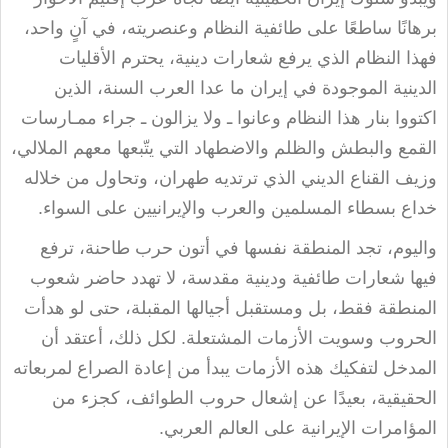
برهانًا ساطعًا على طائفية النظام وعنصريته، في آنٍ واحد،
فهذا النظام الذي يرفع شعارات دينية، يحترم الأقليات
الدينية الموجودة في إيران ما عدا العرب السنة، الذين
اكتووا بنار هذا النظام وعانوا ـ ولا يزالون ـ جراء ممـارسات
القمع والبطش والظلم والاضطهاد التي يتّبعها معهم الملالي،
وزيف القناع الديني الذي ترتديه طهران، وتحاول من خلاله
خداع بسطاء المسلمين والعرب والإيرانيين على السواء
.
واليوم، تجد المنطقة نفسها في أتون حرب طاحنة، ترفع
فيها شعارات طائفية ودينية مقدسة، لا تهدد حاضر شعوب
المنطقة فقط، بل ومستقبل أجيالها المقبلة، حتى لو هدأت
الحروب وسويت الأزمات المشتعلة. لكل ذلك، أعتقد أن
المدخل لتفكيك هذه الأزمات يبدأ من إعادة الصراع لمربعاته
الحقيقية، بعيدًا عن إشعال حروب الطوائف، كجزء من
المؤامرات الإيرانية على العالم العربي
.