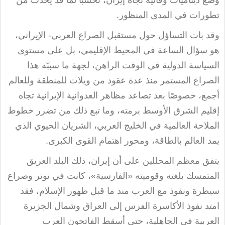
تطورات في المدى المنظور
.
وقد بات التساؤل حول مستقبل الصراع العربي- الإيراني،
هو سؤال الساعة في المحيط الإقليمي، بل على مستوى
السياسة الدولية في الوقت الراهن، لجهة ما سببّه هذا
الصراع المستمر منذ عدة عقود من ويلات للمنطقة وللعالم
أجمع، خصوصًا بعد تصاعد مظاهر العدوانية الإيرانية تجاه
إقليم الشرق الأوسط برمته، وما تبع ذلك من تضرر خطوط
الملاحة العالمية في الخليج العربي، الشريان الحيوي الذي
يمد العالم بالطاقة، ومحور اهتمام القوى الكبرى
.
يتفق معظم المحللين على أن إيران، ذلك البلد العريق
المتمسك بلغته وقوميته «الفارسية»، كانت في توتر وصراع
سيطرة ونفوذ مع العرب منذ ما قبل ظهور الإسلام، فقد
امتد نفوذ الأكاسرة الفرس إلى العراق وشمال الجزيرة
العربية في الجاهلية، حتى أسقط الفاتحون العرب