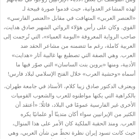
لهذه المشاعر العدوانية، حيث قدموا صورة قبيحة لـ
«العنصر العربي» المتهافت في مقابل «العنصر الفارسي»
القوي. وكان على رأس هؤلاء الروائي الشهير صادق هدايت،
صاحب الرواية المعروفة «البومة العمياء»، التي تُرجمت إلى
العربية كاملة، رغم ما تتضمنه من مشاعر الحقد ضد
العرب. وهي الصفة التي تصطبغ بها غالبية آثار «هدايت»
الأدبية، ومنها «بروين بنت الساسان» التي صوّر فيها ما
أسماه «وحشية العرب» خلال الفتح الإسلامي لبلاد فارس
!
ويعترف الدكتور صادق زيبا كلام، الأستاذ في جامعة طهران،
بالكراهية التي يكنها مواطنوه للعرب والشعوب القوميات
الأخرى غير الفارسية عمومًا في البلاد، قائلًا: «أعتقد أن
الكثير من الإيرانيين سواء أكان متدينًا أو علمانيًا يكره
العرب. ومنذ الحقبة الملكية كان الأمر على هذا المنوال،
حيث كانت تسود إيران نظرة تحطّ من شأن العربي، وهي