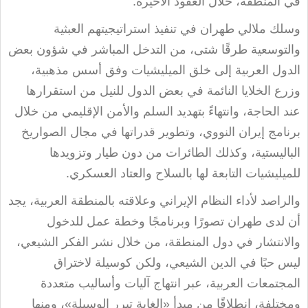
في المنطقة، خلال العقود الأخيرة
.
وسلك ملالي طهران في تنفيذ استراتيجيتهم العبثية
والتوسعية طرقًا شتى، من التدخل المباشر في شؤون بعض
الدول العربية إلى خلق الميليشيات وفق أسس مذهبية،
وزرع الخلايا النائمة في بعض الدول للنيل من استقرارها
عند الحاجة، وانتهاءً بتهديد السلم والأمن الإقليمي من خلال
برنامج إيران النووي، وتطوير قدراتها في مجال الصواريخ
الباليستية، وكذلك الطائرات من دون طيار وتزويدها
للميليشيات التابعة لها بالسلاح والعتاد العسكري
.
والراصد لأداء النظام الإيراني وعلاقته بالمنطقة العربية، يجد
أن لدى طهران تصورًا وبرنامجًا وخطة عمل للدخول
والانتشار في دول المنطقة، من خلال نشر الفكر الشيعي،
ليس حبًا في الدين الشيعي، ولكن كوسيلة لاختراق
المجتمعات العربية، عبر انتهاج آليات وأساليب متعددة
ومختلفة، انطلاقًا من مبدأ «الغاية تبرر الوسيلة»، ومنها