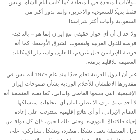
للولايات المتحدة في المنطقة كما كانت أيام الشاه، وليس
فقط بديلًا للسعودية والآخرين، وإنما بدور أكبر من
السعودية وأنياب أكثر شراسة
!
ولا جدال أن أي حوار حقيقي مع إيران إنما هو – بالتأكيد-
فرصة للدول العربية ولشعوب الشرق الأوسط، كما أنه
فرصة للإيرانيين قبل غيرهم، للتعاون واستثمار الإمكانات
العظيمة للإقليم برمته
.
غير أن الدول العربية تعلم جيدًا منذ عام 1979 أنه ليس في
مقدورها الاطمئنان للأحلام الوردية بشأن طموحات إيران
الإقليمية، التي يعلمها القاصي والداني. كما تعلم المنطقة أنه
لا أحد يملك ترف الانتظار، لبيان أي اتجاهات سيسلكها
النظام الإيراني، أو أي نتائج إقليمية ستترتب على إعادة
إحياء «الاتفاق النووي». وحتى ذلك الحين، فإن كل دولة من
دول المنطقة تعمل بشكل منفرد، وبشكل تشاركي، على
وضع ديناميات وقائية تجاه إيران، تحسبًا لما قد يحدث من