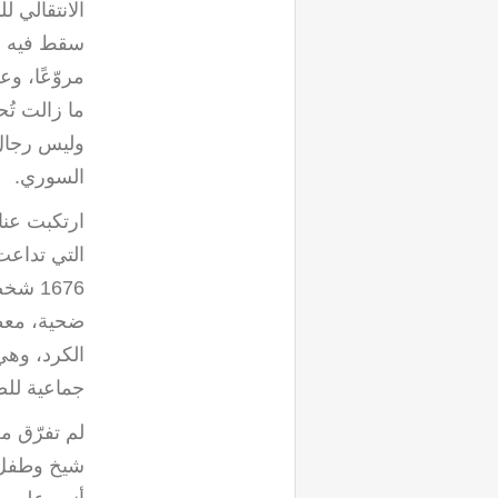
الانتقالي لل
سقط فيه نظ
مروّعًا، وع
ما زالت تُح
وليس رجال 
السوري
.
ارتكبت عنا
1676 ش
ضحية، معظ
الكرد، وهي 
جماعية للض
لم تفرّق م
شيخ وطفل، 