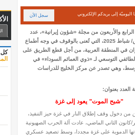
ا اليوميّة إلى بريدكم الإلكتروني
سجل الأن
الأك
ال
الرابع والأربعون من مجلة «شؤون إيرانية»، عدد
شهر مارس/ شباط 2025، التي تُعنى بالوقوف في وجه أطماع
ن في المنطقة العربية، من أجل قطع الطريق على
كل 
الم
طائفي التوسعي لـ «ذوي العمائم السوداء» في
وسط، وهي تصدر عن مركز الخليج للدراسات
 العدد بعنوان
:
"
شبح الموت" يعود إلى غزة
 من دخول وقف إطلاق النار في غزة حيز التنفيذ،
1 يناير/كانون الثاني الماضي، عادت آلة الحرب الصهيونية
ها الدموية على غزة مجددا، وسط تصعيد عسكري