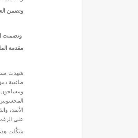
وتضمن العدد
وتضمنت المجلة 8 تقا
مقدمة الم
شهدت منطقة
طائفية دموي
ومسلحون أجا
المحسوبين 
الأسد، وال
على الرغم 
شكَّلت هذه