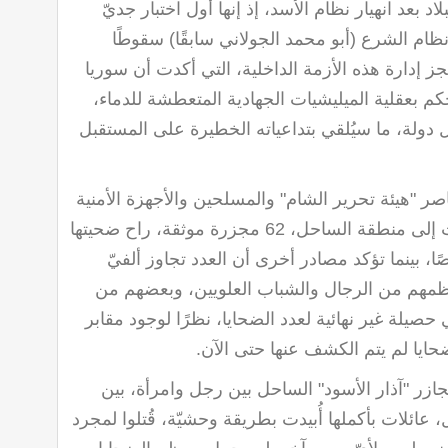
بلاد بعد انهيار نظام الأسد، إذ إنها أول اختبار جديّ
ام الشرع (أبو محمد الجولاني سابقًا) سقوطًا
جز إدارة هذه الأزمة الداخلية، التي أكدت أن سوريا
كم بعقلية الميليشيات الجهادية المتعطشة للدماء،
دولة، ما سيُلقي بتداعياته الخطيرة على المستقبل
صر "هيئة تحرير الشام" والمسلحين والأجهزة الأمنية
التي تداعت إلى منطقة الساحل، 62 مجزرة موثقة، راح ضحيتها
خصًا، بينما تؤكد مصادر أخرى أن العدد تجاوز ألفيّ
مهم من الرجال والشباب العلويين، وبعضهم من
حصيلة غير نهائية لعدد الضحايا، نظرًا لوجود مقابر
حايا لم يتم الكشف عنها حتى الآن
.
جازر "آذار الأسود" الساحل بين رجل وامرأة، بين
عائلات بأكملها أُبيدت بطريقة وحشيّة، قُتلوا لمجرد