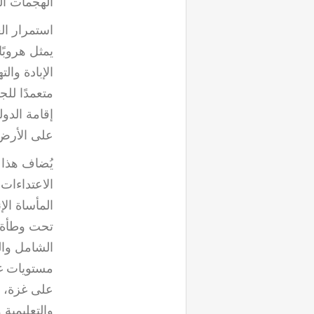
الهجمات ا
استمرار ال
يمثل هروبً
الإبادة وال
متعمدًا لل
إقامة الدو
على الأرض
يُضاف هذا 
الاعتداءات
المأساة الإ
تحت وطأة ا
الشامل وال
مستويات غي
على غزة، تد
والتعليمية 