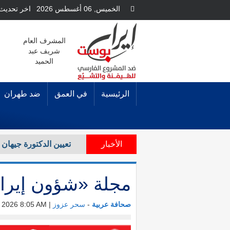
الخميس, 06 أغسطس 2026
اخر تحديث للم
المشرف العام
شريف عبد
الحميد
الرئيسية
في العمق
ضد طهران
الأخبار
مجلة «شؤون إيرانية» تخصص عددها الـ (59) لتوثيق 
مجلة «شؤون إيرانية»
صحافة عربية
-
سحر عزوز
| Sun, Mar 29, 2026 8:05 AM