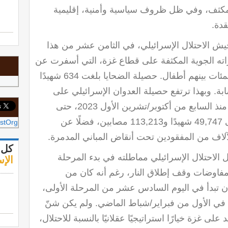
مكثف، وفي ظل ظروف سياسية وأمنية، إقليمية
قدة
.
ش الاحتلال الإسرائيلي، في الثامن عشر من هذا
اته الجوية المكثفة على قطاع غزة، التي أسفرت عن
استشهاد المئات بينهم أطفال. حصيلة الضحايا بلغت 634 شهيدًا
1, إصابة. وبهذا ترتفع حصيلة العدوان الإسرائيلي على
قطاع غزة منذ السابع من أكتوبر/تشرين الأول 2023، حتى
تاريخه، إلى 49,747 شهيدًا و113,213 مصابين، فضلًا عن
stOrg
اف من المفقودين تحت أنقاض المباني المدمرة
.
كل 
 الاحتلال الإسرائيلي مماطلته في بدء المرحلة
الإس
 مفاوضات وقف إطلاق النار، رغم أنه كان من
 تبدأ في اليوم السادس عشر من المرحلة الأولى،
 في الأول من فبراير/شباط الماضي. ولم يكن شنّ
على غزة خيارًا استراتيجيًا عقلانيًا بالنسبة للاحتلال،