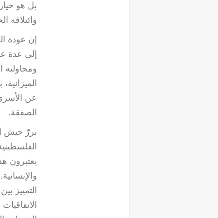
بل هو خيار
وائتلافه ا
إن عودة ال
إلى عدة عوا
ومحاولته ا
الميزانية، 
عن الأسرى 
الصفقة
.
بررّ جيش ا
الفلسطينية
يعتبرون هذه
والإنسانية
التمييز بي
الاتفاقيات