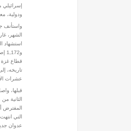
إسرائيلي 
ودولية، مع
واستأنف جي
الشهر، غار
و172
عشرات الآل
قبلها، واصل
الثانية من
المفترض أن
التي انتهت
عدوان جديد 