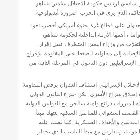
 سياسي لرئيس حكومة الاحتلال بنيامين نتنياهو
لحاكم، الذي يرى في الحرب "ضرورة أيديولوجية
".
عدوان على قطاع غزة بضوء أمريكي أخضر، تعود
مل، أهمها الأزمة الداخلية لحكومة نتنياهو،
لتقرّب من وزراء اليمين المتطرف قبيل إقرار
بالإضافة إلى محاولته الضغط على المقاومة للإفراج
الإسرائيليين دون الدخول في المرحلة الثانية من
لاحتلال الإسرائيلي استئناف العدوان برفض المقاومة
 إطلاق سراح الأسرى، لكن خبراء القانون الدولي
 المبررات ذرائع واهية تتناقض مع القوانين الدولية
. القصف العشوائي للمناطق السكنية ينتهك مبدأ
ن المدنيين والأهداف العسكرية، كما نصت عليه
 الدولية، ويتعارض مع مبدأ التناسب الذي يحظر