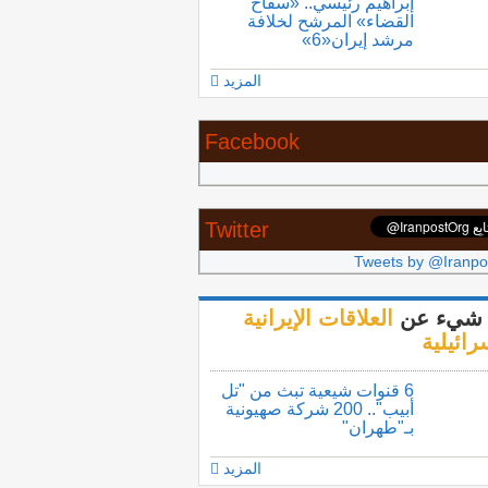
إبراهيم رئيسي.. «سفاح
القضاء» المرشح لخلافة
مرشد إيران«6»
المزيد
Facebook
Twitter
Tweets by @Iranpo
شيء عن
العلاقات الإيرانية
رائيلية
6 قنوات شيعية تبث من "تل
أبيب".. 200 شركة صهيونية
بـ"طهران"
المزيد