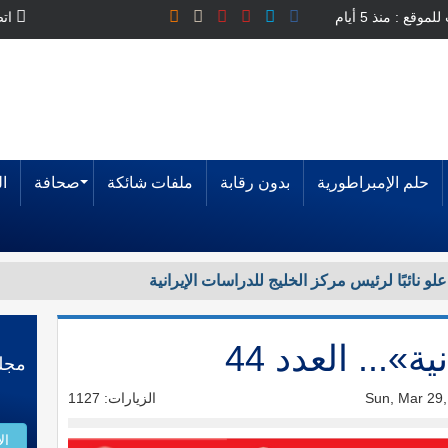
وقع : منذ 5 أيام
اتص
حلم الإمبراطورية
بدون رقابة
ملفات شائكة
صحافة
ا
التجربة الإنسانية لمشروع «مسام» في اليمن
... العدد 44
الزيارات: 1127
ال