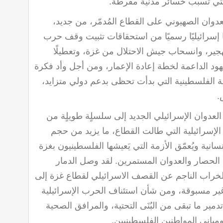
لتي تسبب خسائر مدنية مفرطة
.
عدوان الصهيوني على القطاع المُدمّر، من جديد،
ا إسرائيليًا رسميًا من استحقاقات تثبيت وقف حرب
تهجير، وانسحاب جيش الاحتلال من غزة، وتعطيلًا
جهود الداعمة لخطة إعادة الإعمار، ومن أجل وأد فكرة
لة الفلسطينية التي بدأت تحظى بدعم دولي متزايد،
.
العدوان الإسرائيلي الجديد إلى سلسلٍة طويلٍة من
 الإسرائيلية التي طالت القطاع، ما يزيد من حجم
نسانية ويُعمّق الأزمة التي يَعيشها الفلسطينيون بغزة
لحصار والعدوان المستمرين. لقد وصل الدمار
خراب الناجم عن القصف الاسرائيلي لقطاع غزة إلى
ر مسبوقة، ومن شأن استئناف الحرب الإسرائيلية
مير ما تبقى من البُنَى التحتية، والمرافق الصحية
ومباني المواطنين الفلسطينيين
.