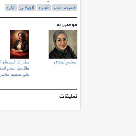
فضيحة العدو
الشرع
الجولاني
الكرد
موصى به
السلام الفكري
تطورات الأوضاع ال
والأمنيّة تضع الم
على صفيحٍ ساخن
تعليقات