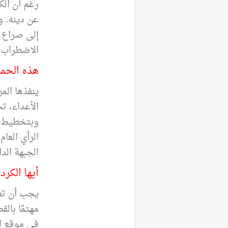
رغم أن الك
عن دينه. و
إلى صراع د
الاضطراب 
هذه الحمل
ينفذها الم
الأعداء، ت
وبتخطيط و
الرأي العا
الجبهة الدا
أيها الكر
يجب أن تعل
مهتمًا بالق
في موقع ال