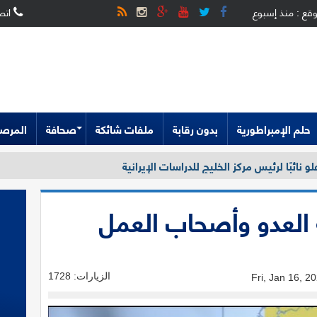
وقع : منذ إسبوع
اتصل
حلم الإمبراطورية
بدون رقابة
ملفات شائكة
صحافة
المرصد
و نائبًا لرئيس مركز الخليج للدراسات الإيرانية
العدو وأصحاب العمل
الزيارات: 1728