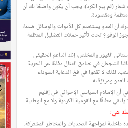
شعار (تم بيع الكرد)، يجب أن يكون واضحًا لك أن
منظمة ومقصودة
.
ك أن العدو يستخدم كل الأدوات والوسائل ضدنا،
جوز الوقوع تحت تأثير حملات التضليل المنظمة
دستاني الغيور والمخلص، إنك الداعم الحقيقي
ائنا الشجعان في خنادق القتال دفاعًا عن الحرية
عب. لذلك لا تقعوا في فخ الدعاية السوداء
لعدو ومرتزقته
.
 أن الإسلام السياسي الإخواني في إقليم
يلتقي مطلقًا مع القومية الكردية ولا مع الوطنية
.
لة هي
:
 داخلية لمواجهة التحديات والمخاطر المشتركة
.