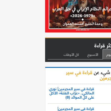
ثر قراءة
يوم
الأسبوع
كل الأوقات
شيء عن
قراءة في سير
جرمين
قراءة في سير المجرمين| نوري
المالكي.. «عرّاب الفتنة» الآكل
على كل الموائد (8)
قراءة في سير المجرمين|