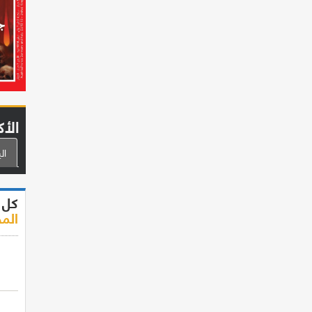
الأك
ال
كل 
الم