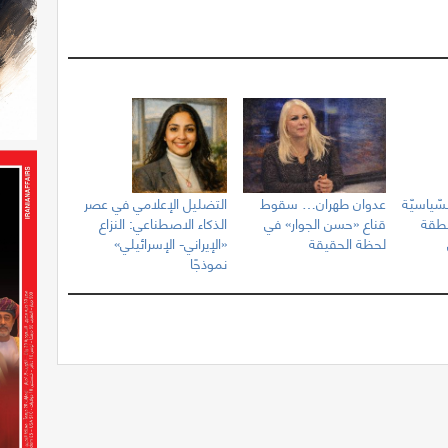
سّياسيّة
عدوان طهران… سقوط
التضليل الإعلامي في عصر
نطقة
قناع «حسن الجوار» في
الذكاء الاصطناعي: النزاع
لحظة الحقيقة
«الإيراني- الإسرائيلي»
نموذجًا