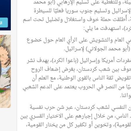
ليلة، وللتغطية على تسليم الإرهابي (أبو محمد
لإسرائيل وتسليم جنوب سوريا فعليًا للسيطرة
ية، أُطلقت حملة خوف واستغلال وتضليل تحت اسم
ال
كرد)، استهدفت ما يلي
:
عي العام والتشويش على الرأي العام حول خضوع
أبو محمد الجولاني) لإسرائيل
.
ردات أمريكا وإسرائيل (باعوا الكرد)، بهدف نشر
خوف بين شعب كردستان، بغرض إضعاف الروح
تقويض ثقة الناس بالقوى الوطنية، مع العلم أن
يًا من النصر في الحروب يعتمد على الدعم الشعبي
اتنا
.
من النفسي لشعب كردستان، عبر شن حرب نفسية
لناس، من خلال إجبارهم على الاختيار القسري بين
القومية)، وتخوين أو تكفير كل من يختار القومية،