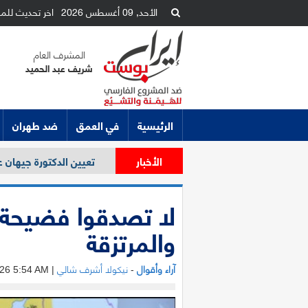
الأحد, 09 أغسطس 2026
اخر تحديث للم
المشرف العام
شريف عبد الحميد
الرئيسية
في العمق
ضد طهران
الأخبار
تعيين الدكتورة جيهان عل
لا تصدقوا فضيحة 
والمرتزقة
آراء وأقوال
نيكولا أشرف شالي
| Fri, Jan 16, 2026 5:54 AM
-