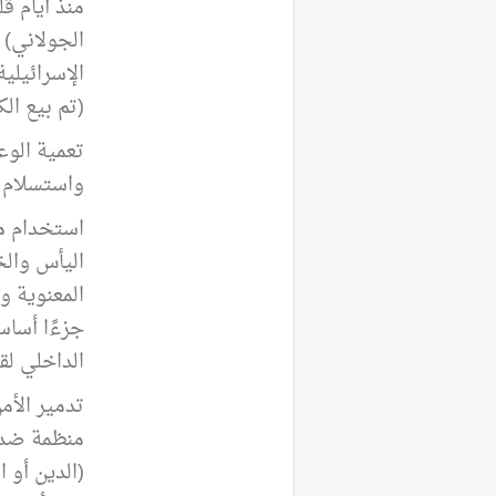
منذ أيام ق
الجولاني) 
الإسرائيل
(تم بيع ال
تعمية الو
واستسلام (
استخدام مف
اليأس وال
المعنوية و
جزءًا أساس
الداخلي لقو
تدمير الأ
منظمة ضد ا
(الدين أو 