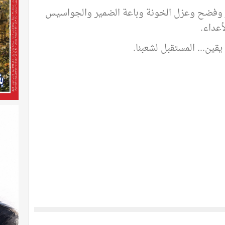
 وفضح وعزل الخونة وباعة الضمير والجواسيس
أعداء
.
قين... المستقبل لشعبنا.