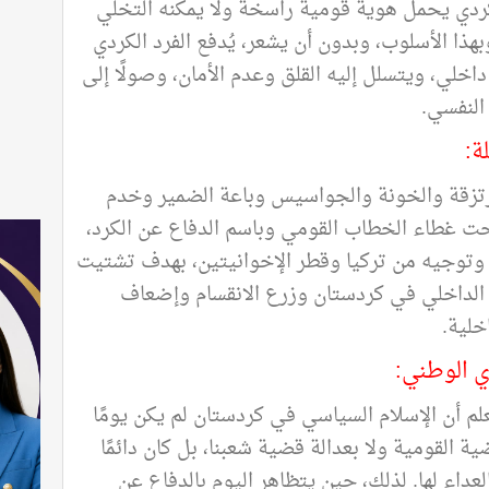
ردي يحمل هوية قومية راسخة ولا يمكنه التخلي
بهذا الأسلوب، وبدون أن يشعر، يُدفع الفرد الكردي
اخلي، ويتسلل إليه القلق وعدم الأمان، وصولًا إلى
النفسي
.
ة
:
رتزقة والخونة والجواسيس وباعة الضمير وخدم
حت غطاء الخطاب القومي وباسم الدفاع عن الكرد،
توجيه من تركيا وقطر الإخوانيتين، بهدف تشتيت
م الداخلي في كردستان وزرع الانقسام وإضعاف
خلية
.
دي الوطني
:
م أن الإسلام السياسي في كردستان لم يكن يومًا
ضية القومية ولا بعدالة قضية شعبنا، بل كان دائمًا
عداء لها. لذلك، حين يتظاهر اليوم بالدفاع عن