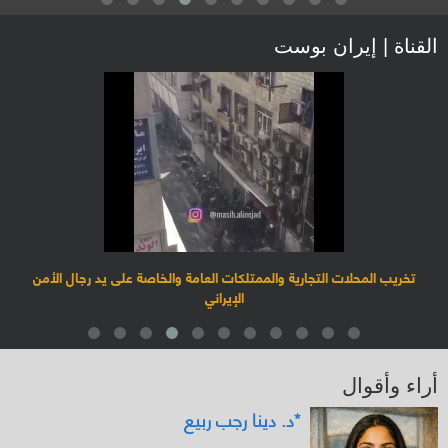
القناة | إيران بوست
احتجاجات في طهران.. والمتظاهرين يطوقون البرلمان الإيراني
أراء وأقوال
د. ليلى موسى