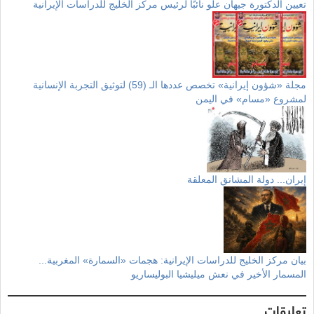
تعيين الدكتورة جيهان علو نائبًا لرئيس مركز الخليج للدراسات الإيرانية
مجلة «شؤون إيرانية» تخصص عددها الـ (59) لتوثيق التجربة الإنسانية
لمشروع «مسام» في اليمن
إيران... دولة المشانق المعلقة
بيان مركز الخليج للدراسات الإيرانية: هجمات «السمارة» المغربية...
المسمار الأخير في نعش ميليشيا البوليساريو
تعليقات