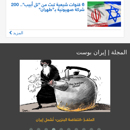
6 قنوات شيعية تبث من "تل أبيب".. 200
شركة صهيونية بـ"طهران"
المزيد
المجلة | إيران بوست
مجلة «إيران بوست»| الافتتاحية: «إرث الخميني» يواجه الانهيار