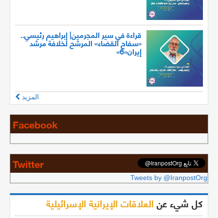
قراءة في سير المجرمين| إبراهيم رئيسي..
«سفاح القضاء» المرشح لخلافة مرشد
إيران«6»
المزيد
Facebook
Twitter
Tweets by @IranpostOrg
كل شيء عن
العلاقات الإيرانية الإسرائيلية